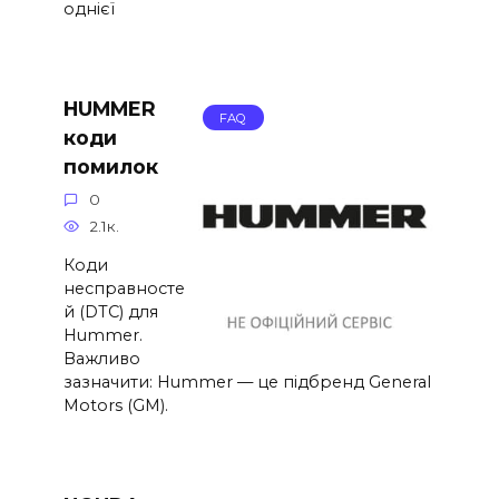
однієї
HUMMER
FAQ
коди
помилок
0
2.1к.
Коди
несправносте
й (DTC) для
Hummer.
Важливо
зазначити: Hummer — це підбренд General
Motors (GM).