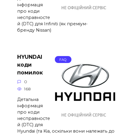
інформація
про коди
несправносте
й (DTC) для Infiniti (як преміум-
бренду Nissan)
HYUNDAI
FAQ
коди
помилок
0
168
Детальна
інформація
про коди
несправносте
й (DTC) для
Hyundai (та Kia, оскільки вони належать до