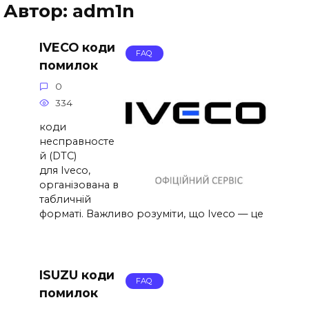
Автор:
adm1n
IVECO коди
FAQ
помилок
0
334
коди
несправносте
й (DTC)
для Iveco,
організована в
табличній
форматі. Важливо розуміти, що Iveco — це
ISUZU коди
FAQ
помилок