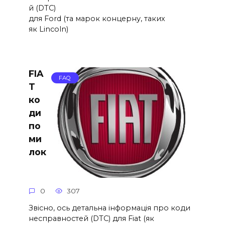
й (DTC)
для Ford (та марок концерну, таких
як Lincoln)
FIA
FAQ
T
ко
ди
по
ми
лок
0
307
Звісно, ось детальна інформація про коди
несправностей (DTC) для Fiat (як