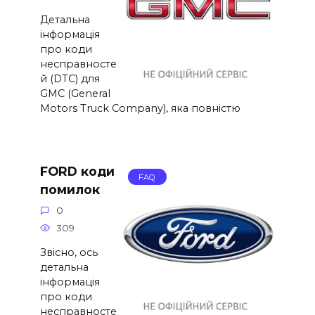
Детальна
інформація
про коди
несправносте
й (DTC) для
GMC (General
Motors Truck Company), яка повністю
FORD коди
FAQ
помилок
0
309
Звісно, ось
детальна
інформація
про коди
несправносте