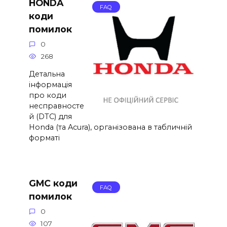
HONDA
FAQ
коди
помилок
0
268
Детальна
інформація
про коди
несправносте
й (DTC) для
Honda (та Acura), організована в табличній
форматі
GMC коди
FAQ
помилок
0
107