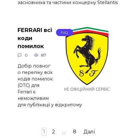
засновника та частини концерну Stellantis
FERRARI всі
FAQ
коди
помилок
0
87
Добір повног
о переліку всіх
кодів помилок
(DTC) для
Ferrari є
неможливим
для публікації у відкритому
Пагінація
1
2
…
8
Далі