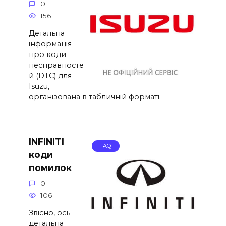
0
156
Детальна
інформація
про коди
несправносте
й (DTC) для
Isuzu,
організована в табличній форматі.
INFINITI
FAQ
коди
помилок
0
106
Звісно, ось
детальна