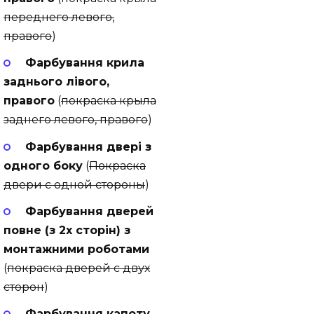
переднего левого,
правого
)
Фарбування крила
заднього лівого,
правого
(
покраска крыла
заднего левого, правого
)
Фарбування двері з
одного боку
(
Покраска
двери с одной стороны
)
Фарбування дверей
повне (з 2х сторін) з
монтажними роботами
(
покраска дверей с двух
сторон
)
Фарбування капоту