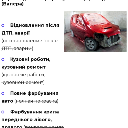
(Валера)
Відновлення після
ДТП, аварії
(
восстановление после
ДТП, аварии
)
Кузовні роботи,
кузовний ремонт
(
кузовные работы,
кузовной ремонт
)
Повне фарбування
авто
(
полная покраска
)
Фарбування крила
переднього лівого,
правого
(
покраска крыла