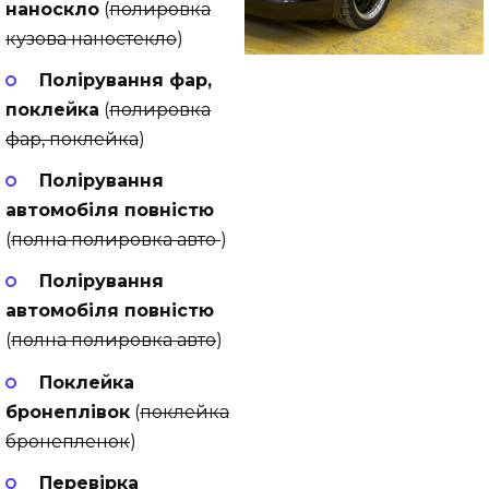
наноскло
(
полировка
кузова наностекло
)
Полірування фар,
поклейка
(
полировка
фар, поклейка
)
Полірування
автомобіля повністю
(
полна полировка авто
)
Полірування
автомобіля повністю
(
полна полировка авто
)
Поклейка
бронеплівок
(
поклейка
бронепленок
)
Перевірка