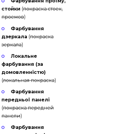
Фарбування проїму,
стойки
(
покраска стоек,
проемов
)
Фарбування
дзеркала
(
покраска
зеркала
)
Локальне
фарбування (за
домовленністю)
(
локальная покраска
)
Фарбування
передньої панелі
(
покраска передней
панели
)
Фарбування