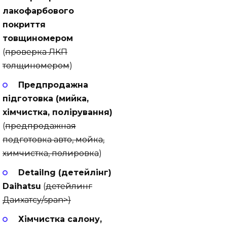
лакофарбового
покриття
товщиномером
(
проверка ЛКП
толщиномером
)
Предпродажна
підготовка (мийка,
хімчиcтка, полірування)
(
предпродажная
подготовка авто, мойка,
химчистка, полировка
)
Detailng (детейлінг)
Daihatsu
(
детейлинг
Даихатсу/span>)
Хімчистка салону,