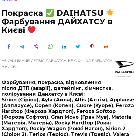
КИЄВІ
Покраска
𝗗𝗔𝗜𝗛𝗔𝗧𝗦𝗨
Фарбування ДАЙХАТСУ в
Києві
НЕ ОФІЦІЙНИЙ СЕРВІС ДАЙХАТСУ, НЕ ОФІЦІАЛ ДАЙХАТСУ
В КИЄВІ
Фарбування, покраска, відновлення
після ДТП (аварії), детейлінг, хімчистка,
полірування Дайхатсу в Києві:
Sirion (Сіріон), Ayla (Айла), Altis (Алтім), Applause
(Апплаусе), Copen (Копен), Cuore (Куоре), Feroza
Hardtop (Фероза Хардтоп), Feroza Softtop
(Фероза Софтоп), Gran Move (Гран Мув), Materia
(Матерія, Матеріа), Rocky Hardtop (Роккі
Хардтоп), Rocky Wagon (Роккі Вагон), Sirion 2
(Сіріон 2), Terios (Теріос), Trevis (Тревіс), Valera