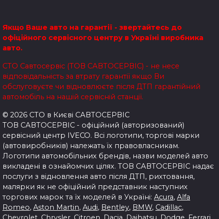
Якщо Ваше авто на гарантії - звертайтесь до
офіційного сервісного центру в Україні виробника
авто.
СТО Савтосервіс (ТОВ САВТОСЕРВІС) - не несе
відповідальність за втрату гарантії якщо Ви
обслуговуєте чи відновлюєте після ДТП гарантійний
автомобіль на нашій сервісній станції.
© 2026 СТО в Києві САВТОСЕРВІС
ТОВ САВТОСЕРВІС - офіційний (авторизований)
сервісний центр IVECO. Всі логотипи, торгові марки
(автовиробників) належать їх правовласникам.
Логотипи автомобільних брендів, назви моделей авто
викладені в ознайомчих цілях.
ТОВ САВТОСЕРВІС надає
послуги з відновлення авто після ДТП, рихтовання,
малярки як не офіційний представник наступних
торгових марок та їх моделей в Україні:
Acura
,
Alfa
Romeo
,
Aston Martin
,
Audi
,
Bentley
,
BMW
,
Cadillac
,
Chevrolet
,
Chrysler
,
Citroen
,
Dacia
,
Daihatsu
,
Dodge
,
Ferrari
,