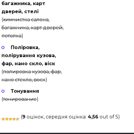
багажника, карт
дверей, стелі
(
химчистка салона,
багажника, карт дверей,
потолка
)
Поліровка,
полірування кузова,
фар, нано скло, віск
(
полировка кузова, фар,
нано стекло, воск
)
Тонування
(
тонирование
)
(
9
оцінок, середня оцінка:
4,56
out of 5)