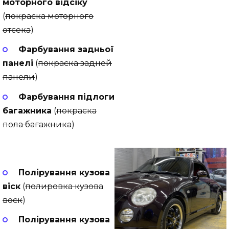
моторного відсіку
(
покраска моторного
отсека
)
Фарбування задньої
панелі
(
покраска задней
панели
)
Фарбування підлоги
багажника
(
покраска
пола багажника
)
Полірування кузова
віск
(
полировка кузова
воск
)
Полірування кузова