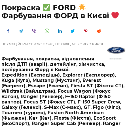
Покраска
𝗙𝗢𝗥𝗗
Фарбування ФОРД в Києві
НЕ ОФІЦІЙНИЙ СЕРВІС ФОРД, НЕ ОФІЦІАЛ FORD В КИЄВІ
Фарбування, покраска, відновлення
після ДТП (аварії), детейлінг, хімчистка,
полірування Форд в Києві:
Expedition (Експедішн), Explorer (Експлорер),
Kuga (Куга), Mustang (Мустанг), Everest
(Еверест), Escape (Ескейп), Fiesta ST (Фієста СТ),
Wildtrak (Вайлдтрак), Focus Wagon (Фокус
Вагон), Ranger (Ренжер), F-150 Raptor (Ф150
раптор), Focus ST (Фокус СТ), F-150 Super Crew,
Galaxy (Гелексі), S-Max (С-макс), GT, Figo (Фіго),
Tourneo (турнео), Fusion North American
(Фьюжен), Ka+ (Ка+), Fiesta (Фієста), EcoSport
(ЕкоСпорт), Ranger Super Cab (Ренжер), Ranger