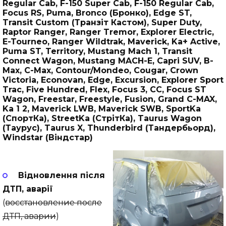
Regular Cab, F-150 Super Cab, F-150 Regular Cab,
Focus RS, Puma, Bronco (Бронко), Edge ST,
Transit Custom (Транзіт Кастом), Super Duty,
Raptor Ranger, Ranger Tremor, Explorer Electric,
E-Tourneo, Ranger Wildtrak, Maverick, Ka+ Active,
Puma ST, Territory, Mustang Mach 1, Transit
Connect Wagon, Mustang MACH-E, Capri SUV, B-
Max, C-Max, Contour/Mondeo, Cougar, Crown
Victoria, Econovan, Edge, Excursion, Explorer Sport
Trac, Five Hundred, Flex, Focus 3, CC, Focus ST
Wagon, Freestar, Freestyle, Fusion, Grand C-MAX,
Ka 1 2, Maverick LWB, Maverick SWB, SportKa
(СпортКа), StreetKa (СтрітКа), Taurus Wagon
(Таурус), Taurus X, Thunderbird (Тандербьорд),
Windstar (Віндстар)
Відновлення після
ДТП, аварії
(
восстановление после
ДТП, аварии
)