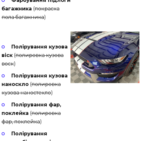
Фарбування підлоги
багажника
(
покраска
пола багажника
)
Полірування кузова
віск
(
полировка кузова
воск
)
Полірування кузова
наноскло
(
полировка
кузова наностекло
)
Полірування фар,
поклейка
(
полировка
фар, поклейка
)
Полірування