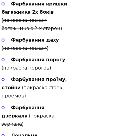
Фарбування кришки
багажника 2х боків
(
покраска крыши
багажника с 2-х сторон
)
Фарбування даху
(
покраска крыши
)
Фарбування порогу
(
покраска порогов
)
Фарбування проїму,
стойки
(
покраска стоек,
проемов
)
Фарбування
дзеркала
(
покраска
зеркала
)
Локальне