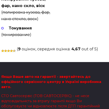
фар, нано скло, віск
(
полировка кузова, фар,
нано стекло, воск
)
Тонування
(
тонирование
)
(
9
оцінок, середня оцінка:
4,67
out of 5)
Якщо Ваше авто на гарантії - звертайтесь до
офіційного сервісного центру в Україні виробника
авто.
СТО Савтосервіс (ТОВ САВТОСЕРВІС) - не несе
відповідальність за втрату гарантії якщо Ви
обслуговуєте чи відновлюєте після ДТП гарантійний