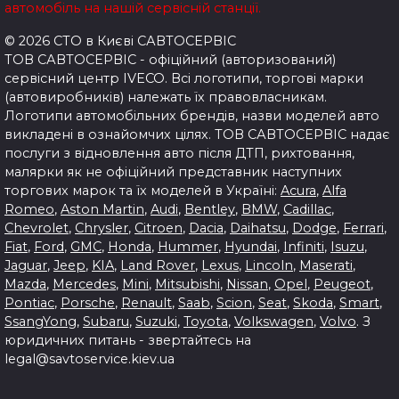
автомобіль на нашій сервісній станції.
© 2026 СТО в Києві САВТОСЕРВІС
ТОВ САВТОСЕРВІС - офіційний (авторизований)
сервісний центр IVECO. Всі логотипи, торгові марки
(автовиробників) належать їх правовласникам.
Логотипи автомобільних брендів, назви моделей авто
викладені в ознайомчих цілях.
ТОВ САВТОСЕРВІС надає
послуги з відновлення авто після ДТП, рихтовання,
малярки як не офіційний представник наступних
торгових марок та їх моделей в Україні:
Acura
,
Alfa
Romeo
,
Aston Martin
,
Audi
,
Bentley
,
BMW
,
Cadillac
,
Chevrolet
,
Chrysler
,
Citroen
,
Dacia
,
Daihatsu
,
Dodge
,
Ferrari
,
Fiat
,
Ford
,
GMC
,
Honda
,
Hummer
,
Hyundai
,
Infiniti
,
Isuzu
,
Jaguar
,
Jeep
,
KIA
,
Land Rover
,
Lexus
,
Lincoln
,
Maserati
,
Mazda
,
Mercedes
,
Mini
,
Mitsubishi
,
Nissan
,
Opel
,
Peugeot
,
Pontiac
,
Porsche
,
Renault
,
Saab
,
Scion
,
Seat
,
Skoda
,
Smart
,
SsangYong
,
Subaru
,
Suzuki
,
Toyota
,
Volkswagen
,
Volvo
. З
юридичних питань - звертайтесь на
legal@savtoservice.kiev.ua