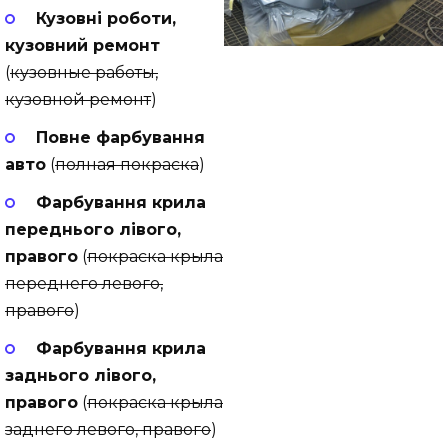
Кузовні роботи,
кузовний ремонт
(
кузовные работы,
кузовной ремонт
)
Повне фарбування
авто
(
полная покраска
)
Фарбування крила
переднього лівого,
правого
(
покраска крыла
переднего левого,
правого
)
Фарбування крила
заднього лівого,
правого
(
покраска крыла
заднего левого, правого
)