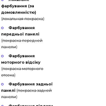
фарбування (за
домовленністю)
(
локальная покраска
)
Фарбування
передньої панелі
(
покраска передней
панели
)
Фарбування
моторного відсіку
(
покраска моторного
отсека
)
Фарбування задньої
панелі
(
покраска задней
панели
)