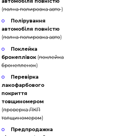
автомобіля повністю
(
полна полировка авто
)
Полірування
автомобіля повністю
(
полна полировка авто
)
Поклейка
бронеплівок
(
поклейка
бронепленок
)
Перевірка
лакофарбового
покриття
товщиномером
(
проверка ЛКП
толщиномером
)
Предпродажна