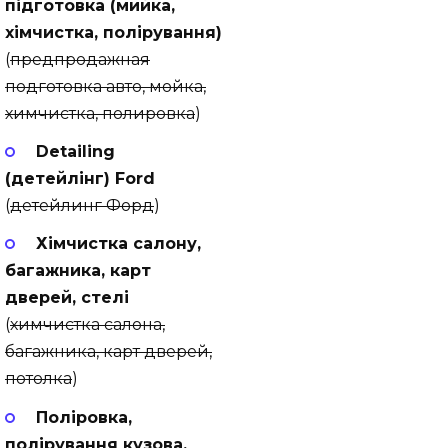
підготовка (мийка,
хімчиcтка, полірування)
(
предпродажная
подготовка авто, мойка,
химчистка, полировка
)
Detailing
(детейлінг) Ford
(
детейлинг Форд
)
Хімчистка салону,
багажника, карт
дверей, стелі
(
химчистка салона,
багажника, карт дверей,
потолка
)
Поліровка,
полірування кузова,