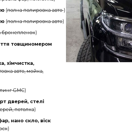
тю
(
полна полировка авто
)
тю
(
полна полировка авто
)
 бронепленок
)
иття товщиномером
, хімчиcтка,
вка авто, мойка,
линг GMC
)
рт дверей, стелі
верей, потолка
)
ар, нано скло, віск
оск
)