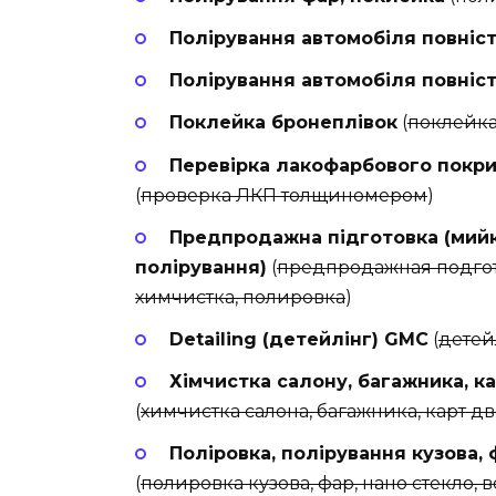
Полірування автомобіля повніс
Полірування автомобіля повніс
Поклейка бронеплівок
(
поклейка
Перевірка лакофарбового покр
(
проверка ЛКП толщиномером
)
Предпродажна підготовка (мийка
полірування)
(
предпродажная подгото
химчистка, полировка
)
Detailing (детейлінг) GMC
(
детей
Хімчистка салону, багажника, ка
(
химчистка салона, багажника, карт д
Поліровка, полірування кузова, ф
(
полировка кузова, фар, нано стекло, в