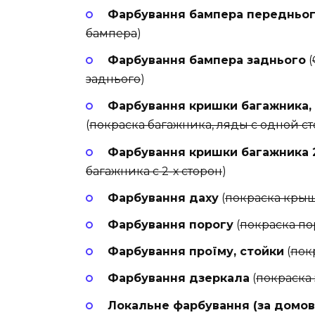
Фарбування бампера передньо
бампера
)
Фарбування бампера заднього
(
заднього
)
Фарбування кришки багажника, 
(
покраска багажника, ляды с одной с
Фарбування кришки багажника 2
багажника с 2-х сторон
)
Фарбування даху
(
покраска кры
Фарбування порогу
(
покраска по
Фарбування проїму, стойки
(
пок
Фарбування дзеркала
(
покраска
Локальне фарбування (за домов