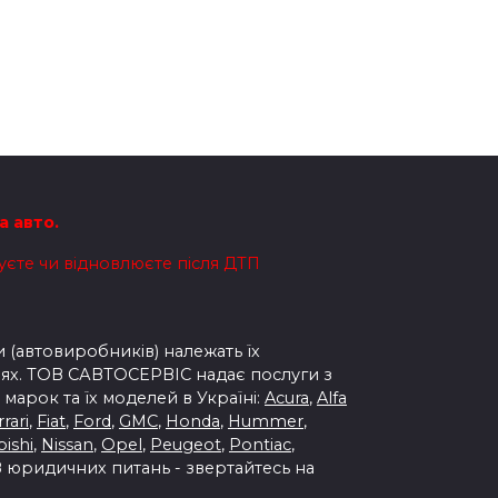
а авто.
вуєте чи відновлюєте після ДТП
 (автовиробників) належать їх
ях.
ТОВ САВТОСЕРВІС надає послуги з
марок та їх моделей в Україні:
Acura
,
Alfa
rari
,
Fiat
,
Ford
,
GMC
,
Honda
,
Hummer
,
bishi
,
Nissan
,
Opel
,
Peugeot
,
Pontiac
,
 З юридичних питань - звертайтесь на