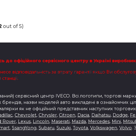
2
out of 5)
сь до офіційного сервісного центру в Україні виробник
есе відповідальність за втрату гарантії якщо Ви обслуго
станції.
ний) сервісний центр IVECO. Всі логотипи, торгові марки
брендів, назви моделей авто викладені в ознайомчих ціл
малярки як не офіційний представник наступних торгових 
adillac
,
Chevrolet
,
Chrysler
,
Citroen
,
Dacia
,
Daihatsu
,
Dodge
,
Fer
d Rover
,
Lexus
,
Lincoln
,
Maserati
,
Mazda
,
Mercedes
,
Mini
,
Mitsu
mart
,
SsangYong
,
Subaru
,
Suzuki
,
Toyota
,
Volkswagen
,
Volvo
.