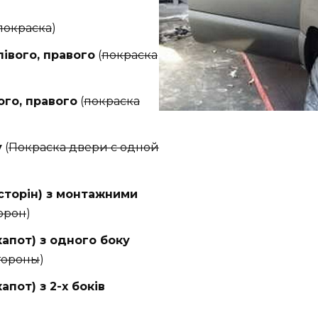
покраска
)
івого, правого
(
покраска
ого, правого
(
покраска
у
(
Покраска двери с одной
сторін) з монтажними
торон
)
апот) з одного боку
стороны
)
пот) з 2-х боків