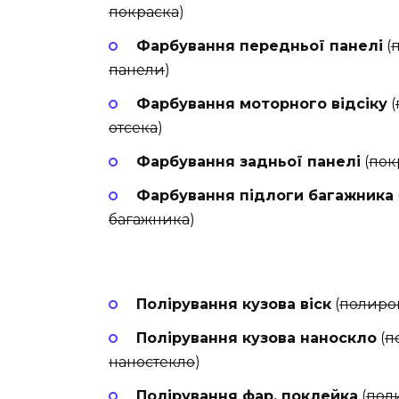
покраска
)
Фарбування передньої панелі
(
панели
)
Фарбування моторного відсіку
(
отсека
)
Фарбування задньої панелі
(
пок
Фарбування підлоги багажника
багажника
)
Полірування кузова віск
(
полиров
Полірування кузова наноскло
(
п
наностекло
)
Полірування фар, поклейка
(
пол