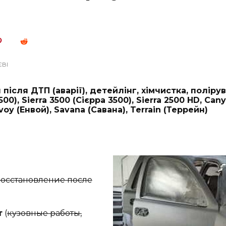
ЄВІ
після ДТП (аварії), детейлінг, хімчистка, поліру
500), Sierra 3500 (Сієрра 3500), Sierra 2500 HD, Can
voy (Енвой), Savana (Савана), Terrain (Террейн)
восстановление после
т
(
кузовные работы,