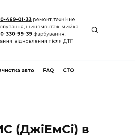
50-469-01-33
ремонт, технічне
говування, шиномонтаж, мийка
50-330-99-39
фарбування,
ання, відновлення після ДТП
мчистка авто
FAQ
СТО
 (ДжіЕмСі) в