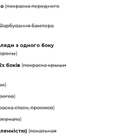
го
(
покраска переднего
Фарбування бампера
ляди з одного боку
тороны
)
х боків
(
покраска крыши
ши
)
рогов
)
раска стоек, проемов
)
 зеркала
)
ленністю)
(
локальная