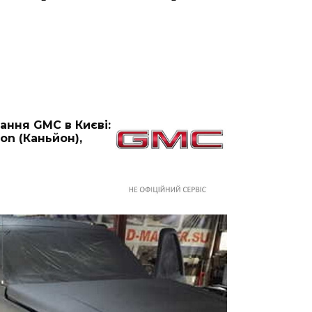
вання GMC в Києві:
yon (Каньйон),