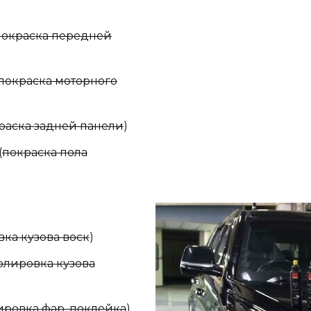
покраска передней
покраска моторного
раска задней панели
)
(
покраска пола
ка кузова воск
)
олировка кузова
ировка фар, поклейка
)