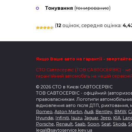
Тонування
(
тонирование
)
(
12
оцінок, середня оцінка:
4,4
Якщо Ваше авто на гарантії - звертайте
СТО Савтосервіс (ТОВ САВТОСЕРВІС) - не н
гарантійний автомобіль на нашій сервісній 
© 2026 СТО в Києві САВТОСЕРВІС
ТОВ САВТОСЕРВІС - офіційний (авторизова
правовласникам. Логотипи автомобільних 
відновлення авто після ДТП, рихтовання, 
Romeo
,
Aston Martin
,
Audi
,
Bentley
,
BMW
,
C
Hyundai
,
Infiniti
,
Isuzu
,
Jaguar
,
Jeep
,
KIA
,
Lan
Porsche
,
Renault
,
Saab
,
Scion
,
Seat
,
Skoda
,
S
legal@savtoservice.kiev.ua