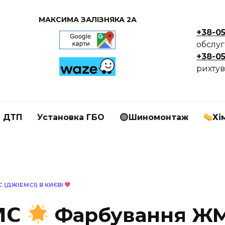
МАКСИМА ЗАЛІЗНЯКА 2А
+38-0
обслу
+38-0
рихтув
я ДТП
Установка ГБО
Шиномонтаж
Хі
(ДЖІЕМСІ) В КИЄВІ
𝗖
Фарбування ЖМС