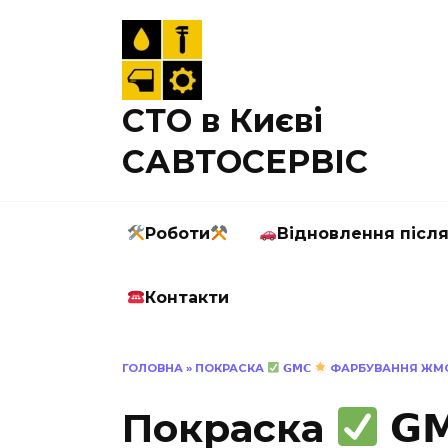
Перейти
до
вмісту
СТО в Києві
САВТОСЕРВІС
Роботи
Відновлення післ
Контакти
ГОЛОВНА
»
ПОКРАСКА
𝗚𝗠𝗖
ФАРБУВАННЯ ЖМС 
Покраска
𝗚