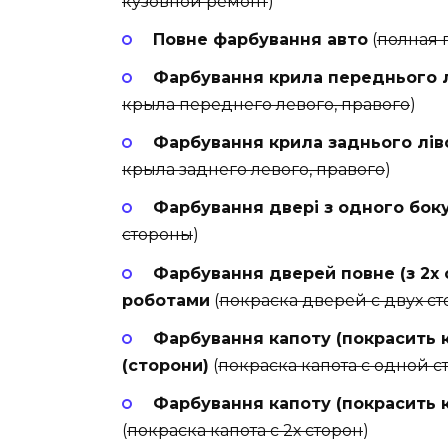
кузовной ремонт
)
Повне фарбування авто
(
полная 
Фарбування крила переднього л
крыла переднего левого, правого
)
Фарбування крила заднього лів
крыла заднего левого, правого
)
Фарбування двері з одного бок
стороны
)
Фарбування дверей повне (з 2х 
роботами
(
покраска дверей с двух с
Фарбування капоту (покрасить к
(сторони)
(
покраска капота с одной 
Фарбування капоту (покрасить ка
(
покраска капота с 2х сторон
)