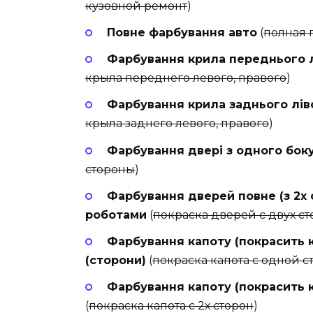
кузовной ремонт
)
Повне фарбування авто
(
полная 
Фарбування крила переднього л
крыла переднего левого, правого
)
Фарбування крила заднього лів
крыла заднего левого, правого
)
Фарбування двері з одного бок
стороны
)
Фарбування дверей повне (з 2х 
роботами
(
покраска дверей с двух с
Фарбування капоту (покрасить к
(сторони)
(
покраска капота с одной 
Фарбування капоту (покрасить ка
(
покраска капота с 2х сторон
)