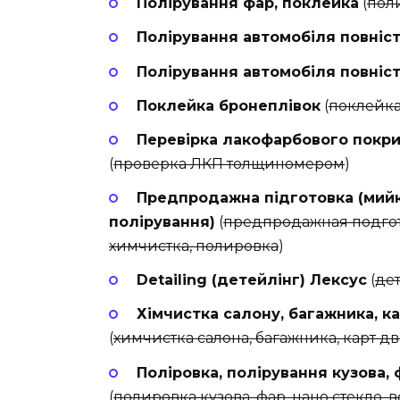
Полірування фар, поклейка
(
пол
Полірування автомобіля повніс
Полірування автомобіля повніс
Поклейка бронеплівок
(
поклейка
Перевірка лакофарбового покр
(
проверка ЛКП толщиномером
)
Предпродажна підготовка (мийка
полірування)
(
предпродажная подгото
химчистка, полировка
)
Detailing (детейлінг) Лексус
(
де
Хімчистка салону, багажника, ка
(
химчистка салона, багажника, карт д
Поліровка, полірування кузова, ф
(
полировка кузова, фар, нано стекло, в