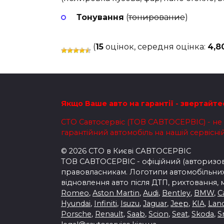
Тонування
(
тонирование
)
(
15
оцінок, середня оцінка:
4,8
Якщо Ваше авто на гарантії - звертайте
СТО Савтосервіс (ТОВ САВТОСЕРВІС) - не н
гарантійний автомобіль на нашій сервісній 
© 2026 СТО в Києві САВТОСЕРВІС
ТОВ САВТОСЕРВІС - офіційний (авторизова
правовласникам. Логотипи автомобільних 
відновлення авто після ДТП, рихтовання, 
Romeo
,
Aston Martin
,
Audi
,
Bentley
,
BMW
,
C
Hyundai
,
Infiniti
,
Isuzu
,
Jaguar
,
Jeep
,
KIA
,
Lan
Porsche
,
Renault
,
Saab
,
Scion
,
Seat
,
Skoda
,
S