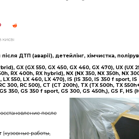
В КИЄВІ
після ДТП (аварії), детейлінг, хімчистка, поліру
ybrid), GX (GX 550, GX 450, GX 460, GX 470), UX (UX 
50h, RX 400h, RX hybrid), NX (NX 350, NX 350h, NX 300
LX 550, LX 460, LX 470), IS (IS 350, IS 350 f sport, IS 
 RC 300, RC 500), CT (CT 200h), TX (TX 500h, TX 550h+,
GS 350, GS 350 f sport, GS 300, GS 450h,), GS F, HS (
восстановление после
т
(
кузовные работы,