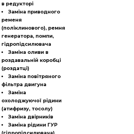
в редукторі
Заміна приводного
ременя
(поліклинового), ремня
генератора, помпи,
гідропідсилювача
Заміна оливи в
роздавальній коробці
(роздатці)
Заміна повітряного
фільтра двигуна
Заміна
охолоджуючої рідини
(атифризу, тосолу)
Заміна двірників
Заміна рідини ГУР
(гідропідсилювача)