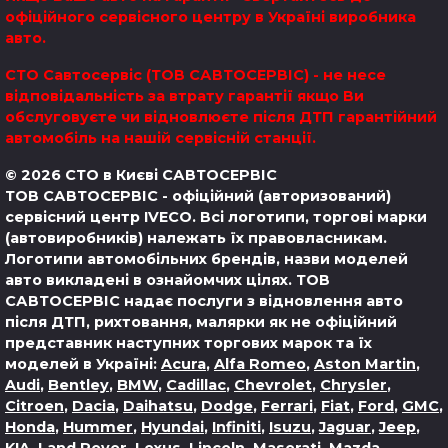
офіційного сервісного центру в Україні виробника
авто.
СТО Савтосервіс (ТОВ САВТОСЕРВІС) - не несе
відповідальність за втрату гарантії якщо Ви
обслуговуєте чи відновлюєте після ДТП гарантійний
автомобіль на нашій сервісній станції.
© 2026 СТО в Києві САВТОСЕРВІС
ТОВ САВТОСЕРВІС - офіційний (авторизований)
сервісний центр IVECO. Всі логотипи, торгові марки
(автовиробників) належать їх правовласникам.
Логотипи автомобільних брендів, назви моделей
авто викладені в ознайомчих цілях.
ТОВ
САВТОСЕРВІС надає послуги з відновлення авто
після ДТП, рихтовання, малярки як не офіційний
представник наступних торгових марок та їх
моделей в Україні:
Acura
,
Alfa Romeo
,
Aston Martin
,
Audi
,
Bentley
,
BMW
,
Cadillac
,
Chevrolet
,
Chrysler
,
Citroen
,
Dacia
,
Daihatsu
,
Dodge
,
Ferrari
,
Fiat
,
Ford
,
GMC
,
Honda
,
Hummer
,
Hyundai
,
Infiniti
,
Isuzu
,
Jaguar
,
Jeep
,
KIA
,
Land Rover
,
Lexus
,
Lincoln
,
Maserati
,
Mazda
,