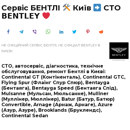
Сервіс БЕНТЛІ
Київ
СТО
𝗕𝗘𝗡𝗧𝗟𝗘𝗬
НЕ ОФІЦІЙНИЙ СЕРВІС БЕНТЛІ, НЕ ОФІЦІАЛ BENTLEY В
КИЄВІ
СТО, автосервіс, діагностика, технічне
обслуговування, ремонт Бентлі в Києві:
Continental GT (Контіненталь), Continental GTC,
Flying Spur (Флаінг Спур Спюр), Bentayga
(Бентаяга), Bentayga Speed (Бентаяга Спід),
Mulsanne (Мульсан, Мюльсанне), Mulliner
(Муллінер, Мюллінер), Batur (Батур, Батюр)
Convertible, Arnage (Арнаж, Арнаге), Azure
(Азур, Азуре), Brooklands (Бруклендс),
Continental Sedan