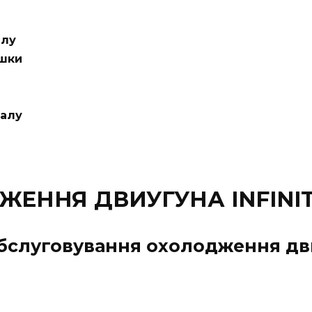
алу
ишки
валу
ННЯ ДВИУГУНА INFINITI 
бслуговування охолодження двиг