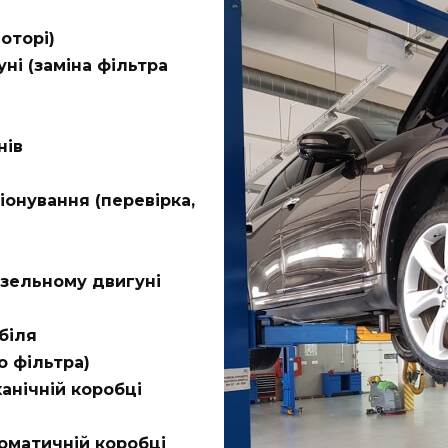
оторі)
ні (заміна фільтра
нів
онування (перевірка,
изельному двигуні
біля
о фільтра)
анічній коробці
томатичній коробці