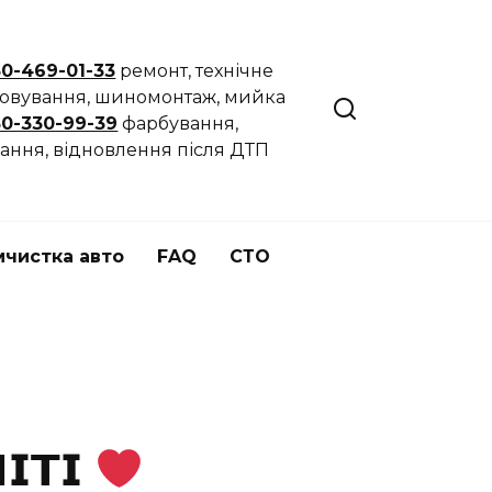
50-469-01-33
ремонт, технічне
говування, шиномонтаж, мийка
50-330-99-39
фарбування,
ання, відновлення після ДТП
мчистка авто
FAQ
СТО
𝗜𝗧𝗜