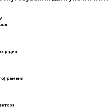
у
ання
их рідин
го) ременя
ектора