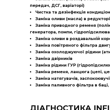
передач, ДСГ, варіаторі)
Чистка та дезінфекція кондиціон
Заміна оливи (масла) в редукторі
Заміна приводного ременя (полі
генератора, помпи, гідропідсилюв
Заміна оливи в роздавальній коро
Заміна повітряного фільтра двиг
Заміна охолоджуючої рідини (ат
Заміна двірників
Заміна рідини ГУР (гідропідсилю
Заміна ременя, ланцюга (цепі, це
Заміна натягувачів, заспокоювучі
Заміна паливного фільтра в баці, 
ДІАГНОСТИКА INFIN