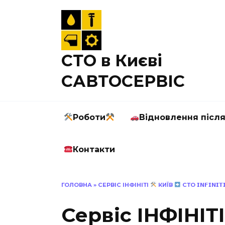
Перейти
до
вмісту
СТО в Києві
САВТОСЕРВІС
Роботи
Відновлення післ
Контакти
ГОЛОВНА
»
СЕРВІС ІНФІНІТІ
КИЇВ
СТО 𝗜𝗡𝗙𝗜𝗡𝗜𝗧
Сервіс ІНФІНІТ