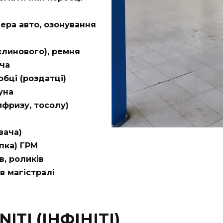
ера авто, озонування
клинового), ремня
ача
бці (роздатці)
уна
ифризу, тосолу)
вача)
пка) ГРМ
в, роликів
в магістралі
ITI (ІНФІНІТІ)