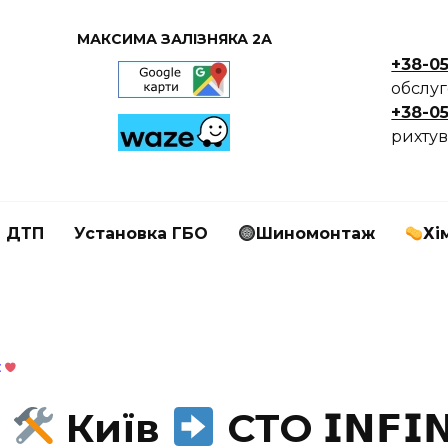
МАКСИМА ЗАЛІЗНЯКА 2А
+38-0
обслу
+38-0
рихтув
я ДТП
Установка ГБО
Шиномонтаж
Хі

І
Київ
СТО 𝗜𝗡𝗙𝗜𝗡