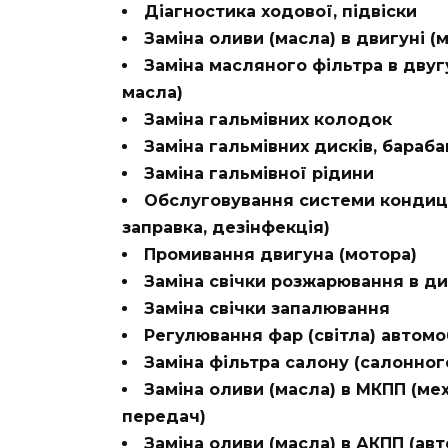
Діагностика ходової, підвіски
Заміна оливи (масла) в двигуні (м
Заміна масляного фільтра в двугу
масла)
Заміна гальмівних колодок
Заміна гальмівних дисків, бараба
Заміна гальмівної рідини
Обслуговування системи кондиці
заправка, дезінфекція)
Промивання двигуна (мотора)
Заміна свічки розжарювання в д
Заміна свічки запалювання
Регулювання фар (світла) автомо
Заміна фільтра салону (салонног
Заміна оливи (масла) в МКПП (мех
передач)
Заміна оливи (масла) в АКПП (ав