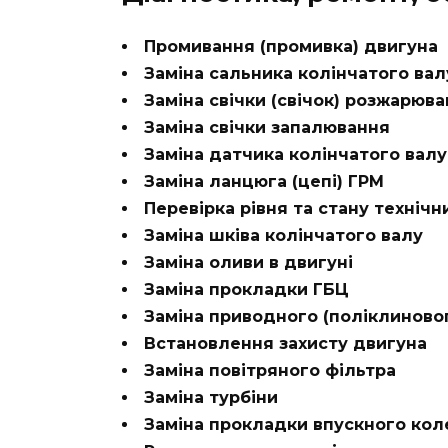
Промивання (промивка) двигуна
Заміна сальника колінчатого вал
Заміна свічки (свічок) розжарюв
Заміна свічки запалювання
Заміна датчика колінчатого валу
Заміна ланцюга (цепі) ГРМ
Перевірка рівня та стану технічн
Заміна шківа колінчатого валу
Заміна оливи в двигуні
Заміна прокладки ГБЦ
Заміна приводного (поліклиново
Встановлення захисту двигуна
Заміна повітряного фільтра
Заміна турбіни
Заміна прокладки впускного кол