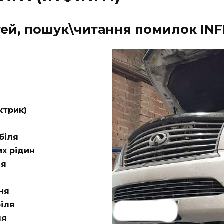
й, пошук\читання помилок INFIN
ктрик)
біля
их рідин
ня
ня
іля
ня