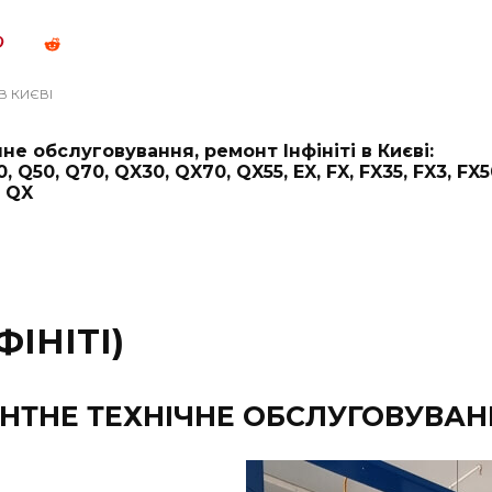
 В КИЄВІ
чне обслуговування, ремонт Інфініті в Києві:
 Q50, Q70, QX30, QX70, QX55, EX, FX, FX35, FX3, FX50
, QX
ФІНІТІ)
ТНЕ ТЕХНІЧНЕ ОБСЛУГОВУВАННЯ) 