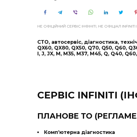
НЕ ОФІЦІЙНИЙ СЕРВІС ІНФІНІТІ, НЕ ОФІЦІАЛ INFINITI
СТО, автосервіс, діагностика, техні
QX60, QX80, QX50, Q70, Q50, Q60, Q30,
I, J, JX, M, M35, M37, M45, Q, Q40, Q60
СЕРВІС INFINITI (ІН
ПЛАНОВЕ ТО (РЕГЛАМЕН
Комп’ютерна діагностика