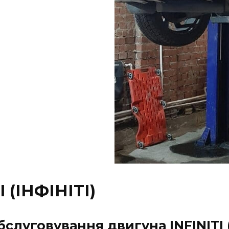
 (ІНФІНІТІ)
бслуговування двигуна INFINITI (