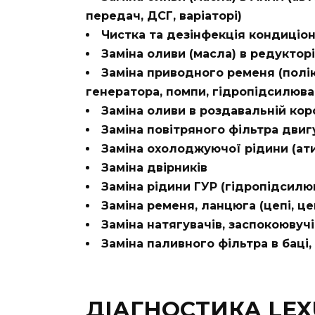
передач, ДСГ, варіаторі)
Чистка та дезінфекція кондиціон
Заміна оливи (масла) в редукторі
Заміна приводного ременя (полі
генератора, помпи, гідропідсилюв
Заміна оливи в роздавальній коро
Заміна повітряного фільтра двиг
Заміна охолоджуючої рідини (ат
Заміна двірників
Заміна рідини ГУР (гідропідсилю
Заміна ременя, ланцюга (цепі, це
Заміна натягувачів, заспокоювучі
Заміна паливного фільтра в баці, 
ДІАГНОСТИКА LEX