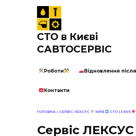
Перейти
до
вмісту
СТО в Києві
САВТОСЕРВІС
Роботи
Відновлення післ
Контакти
ГОЛОВНА
»
СЕРВІС ЛЕКСУС
КИЇВ
СТО 𝗟𝗘𝗫𝗨𝗦
Сервіс ЛЕКСУ