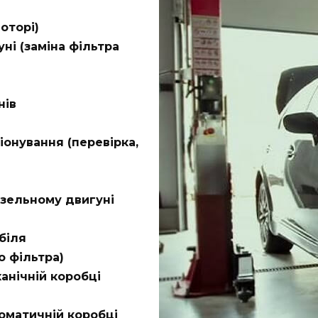
оторі)
ні (заміна фільтра
нів
онування (перевірка,
изельному двигуні
біля
о фільтра)
анічній коробці
томатичній коробці