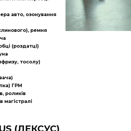
ера авто, озонування
клинового), ремня
ача
бці (роздатці)
уна
ифризу, тосолу)
вача)
пка) ГРМ
в, роликів
в магістралі
US (ЛЕКСУС)