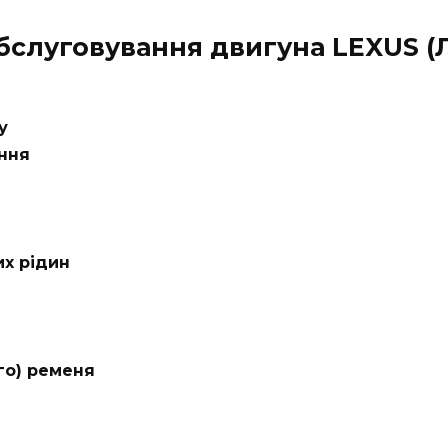
обслуговування двигуна LEXUS (
у
ання
их рідин
го) ременя