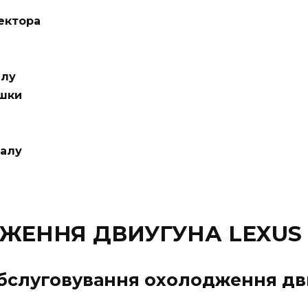
ектора
алу
ишки
валу
ЕННЯ ДВИУГУНА LEXUS 
обслуговування охолодження дв