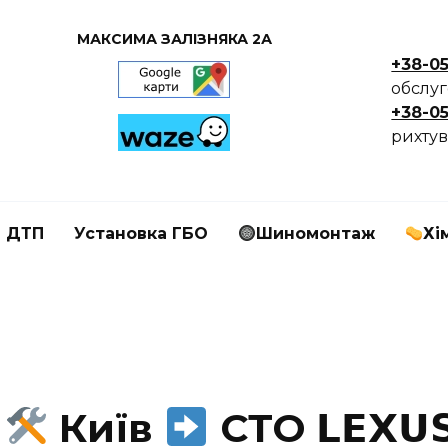
МАКСИМА ЗАЛІЗНЯКА 2А
+38-0
обслу
+38-0
рихтув
я ДТП
Установка ГБО
Шиномонтаж
Хі
С
Київ
СТО 𝗟𝗘𝗫𝗨