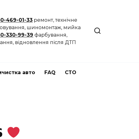
50-469-01-33
ремонт, технічне
говування, шиномонтаж, мийка
50-330-99-39
фарбування,
ання, відновлення після ДТП
мчистка авто
FAQ
СТО
𝗦