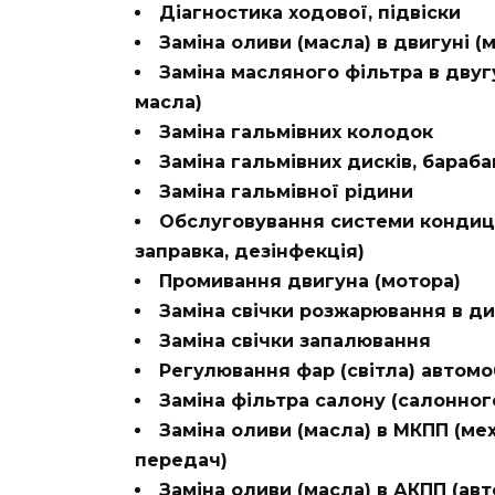
Діагностика ходової, підвіски
Заміна оливи (масла) в двигуні (м
Заміна масляного фільтра в двугу
масла)
Заміна гальмівних колодок
Заміна гальмівних дисків, бараба
Заміна гальмівної рідини
Обслуговування системи кондиці
заправка, дезінфекція)
Промивання двигуна (мотора)
Заміна свічки розжарювання в д
Заміна свічки запалювання
Регулювання фар (світла) автомо
Заміна фільтра салону (салонног
Заміна оливи (масла) в МКПП (мех
передач)
Заміна оливи (масла) в АКПП (ав