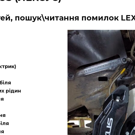
ей, пошук\читання помилок LE
ктрик)
біля
их рідин
ня
ня
іля
ня