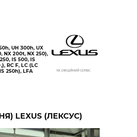
250h, UH 300h, UX
, NX 200t, NX 250),
250, IS 500, IS
), RC F, LC (LC
HS 250h), LFA
Я) LEXUS (ЛЕКСУС)