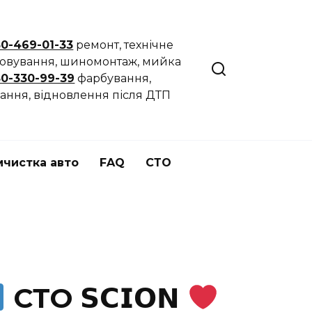
50-469-01-33
ремонт, технічне
говування, шиномонтаж, мийка
50-330-99-39
фарбування,
ання, відновлення після ДТП
мчистка авто
FAQ
СТО
СТО 𝗦𝗖𝗜𝗢𝗡