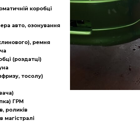
томатичній коробці
ера авто, озонування
клинового), ремня
ача
бці (роздатці)
уна
ифризу, тосолу)
вача)
пка) ГРМ
в, роликів
в магістралі