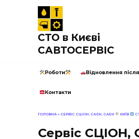
Перейти
до
вмісту
СТО в Києві
САВТОСЕРВІС
Роботи
Відновлення післ
Контакти
ГОЛОВНА
»
СЕРВІС СЦІОН, САЄН, САЕН
КИЇВ
СТО
Сервіс СЦІОН,