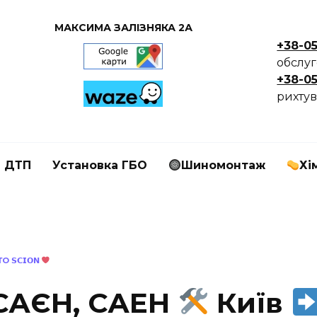
МАКСИМА ЗАЛІЗНЯКА 2А
+38-0
обслу
+38-0
рихтув
я ДТП
Установка ГБО
Шиномонтаж
Хі
 𝗦𝗖𝗜𝗢𝗡
 САЄН, САЕН
Київ