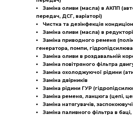
передач)
Заміна оливи (масла) в АКПП (ав
передач, ДСГ, варіаторі)
Чистка та дезінфекція кондиціон
Заміна оливи (масла) в редукторі
Заміна приводного ременя (полі
генератора, помпи, гідропідсилюв
Заміна оливи в роздавальній коро
Заміна повітряного фільтра двиг
Заміна охолоджуючої рідини (ат
Заміна двірників
Заміна рідини ГУР (гідропідсилю
Заміна ременя, ланцюга (цепі, це
Заміна натягувачів, заспокоювучі
Заміна паливного фільтра в баці, 