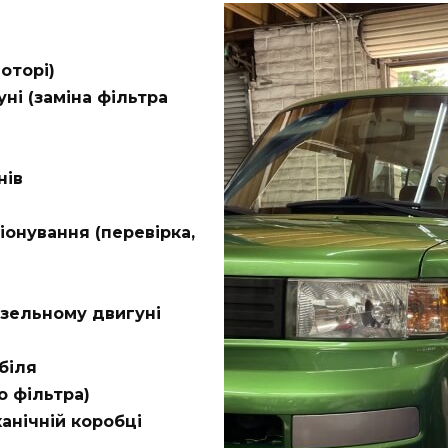
оторі)
ні (заміна фільтра
нів
онування (перевірка,
изельному двигуні
біля
о фільтра)
анічній коробці