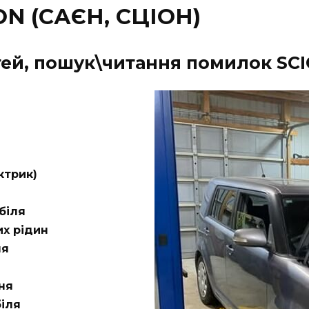
N (САЄН, СЦІОН)
ей, пошук\читання помилок SCI
ктрик)
біля
их рідин
ня
ня
іля