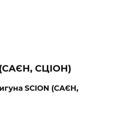
САЄН, СЦІОН)
игуна SCION (САЄН,