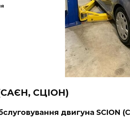
ня
САЄН, СЦІОН)
обслуговування двигуна SCION (