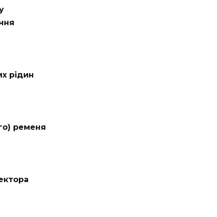
у
ання
их рідин
го) ременя
ектора