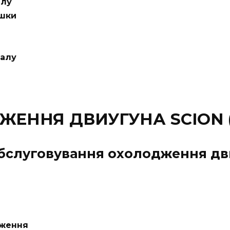
алу
ишки
валу
ЕННЯ ДВИУГУНА SCION (
обслуговування охолодження дв
дження