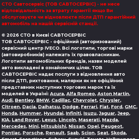
СТО Савтосервіс (ТОВ САВТОСЕРВІС) - не несе
відповідальність за втрату гарантії якщо Ви
обслуговуєте чи відновлюєте після ДТП гарантійний
автомобіль на нашій сервісній станції.
© 2026 СТО в Києві САВТОСЕРВІС
ТОВ САВТОСЕРВІС - офіційний (авторизований)
сервісний центр IVECO. Всі логотипи, торгові марки
(автовиробників) належать їх правовласникам.
Логотипи автомобільних брендів, назви моделей
авто викладені в ознайомчих цілях.
ТОВ
САВТОСЕРВІС надає послуги з відновлення авто
після ДТП, рихтовання, малярки як не офіційний
представник наступних торгових марок та їх
моделей в Україні:
Acura
,
Alfa Romeo
,
Aston Martin
,
Audi
,
Bentley
,
BMW
,
Cadillac
,
Chevrolet
,
Chrysler
,
Citroen
,
Dacia
,
Daihatsu
,
Dodge
,
Ferrari
,
Fiat
,
Ford
,
GMC
,
Honda
,
Hummer
,
Hyundai
,
Infiniti
,
Isuzu
,
Jaguar
,
Jeep
,
KIA
,
Land Rover
,
Lexus
,
Lincoln
,
Maserati
,
Mazda
,
Mercedes
,
Mini
,
Mitsubishi
,
Nissan
,
Opel
,
Peugeot
,
Pontiac
,
Porsche
,
Renault
,
Saab
,
Scion
,
Seat
,
Skoda
,