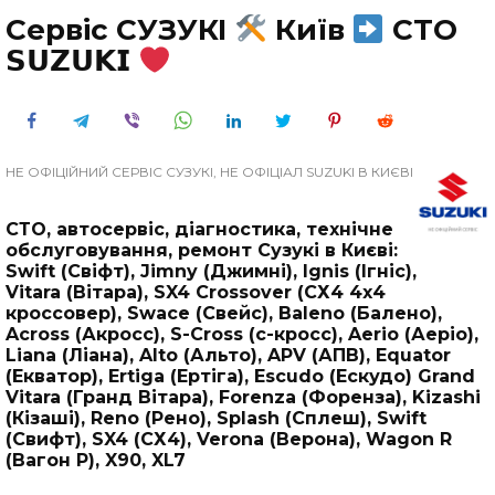
Сервіс СУЗУКІ
Київ
СТО
𝗦𝗨𝗭𝗨𝗞𝗜
НЕ ОФІЦІЙНИЙ СЕРВІС СУЗУКІ, НЕ ОФІЦІАЛ SUZUKI В КИЄВІ
СТО, автосервіс, діагностика, технічне
обслуговування, ремонт Сузукі в Києві:
Swift (Свіфт), Jimny (Джимні), Ignis (Ігніс),
Vitara (Вітара), SX4 Crossover (СХ4 4х4
кроссовер), Swace (Свейс), Baleno (Балено),
Across (Акросс), S-Cross (с-кросс), Aerio (Аеріо),
Liana (Ліана), Alto (Альто), APV (АПВ), Equator
(Екватор), Ertiga (Ертіга), Escudo (Ескудо) Grand
Vitara (Гранд Вітара), Forenza (Форенза), Kizashi
(Кізаші), Reno (Рено), Splash (Сплеш), Swift
(Свифт), SX4 (СХ4), Verona (Верона), Wagon R
(Вагон Р), X90, XL7