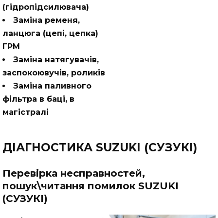
(гідропідсилювача)
Заміна ременя,
ланцюга (цепі, цепка)
ГРМ
Заміна натягувачів,
заспокоювучів, роликів
Заміна паливного
фільтра в баці, в
магістралі
ДІАГНОСТИКА SUZUKI (СУЗУКІ)
Перевірка несправностей,
пошук\читання помилок SUZUKI
(СУЗУКІ)