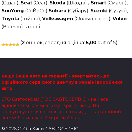
(Сціан),
Seat
(Сеат),
Skoda
(Шкода)
,
Smart
(Смарт ),
SouYong
(СоЙоСо)
Subaru
(Субару),
Suzuki
(Сузукі),
Toyota
(Тойота),
Volkswagen
(Фольксваген),
Volvo
(Вольво) та інші
(
2
оцінок, середня оцінка:
5,00
out of 5)
Якщо Ваше авто на гарантії - звертайтесь до
офіційного сервісного центру в Україні виробника
авто.
СТО Савтосервіс (ТОВ САВТОСЕРВІС) - не несе
відповідальність за втрату гарантії якщо Ви
обслуговуєте чи відновлюєте після ДТП гарантійний
автомобіль на нашій сервісній станції.
© 2026 СТО в Києві САВТОСЕРВІС