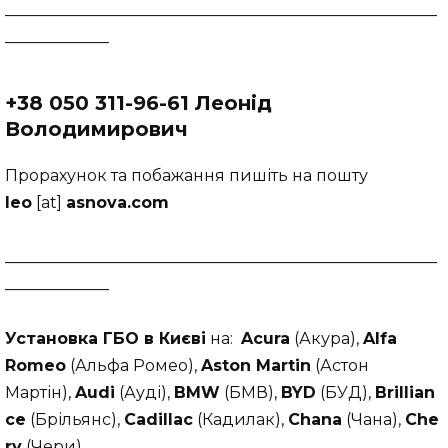
______________________________________________________
_____________
+38
050
311-96-61
Леонід
Володимирович
Прорахунок та побажання пишіть на пошту
leo
[at]
asnova.com
______________________________________________________
_____________
Установка ГБО в Києві
на:
Acura
(Акура),
Alfa
Romeo
(Альфа Ромео),
Aston Martin
(Астон
Мартін),
Audi
(Ауді),
BMW
(БМВ),
BYD
(БУД),
Brillian
ce
(Брільянс),
Cadillac
(Кадилак),
Chana
(Чана),
Che
ry
(Чери),