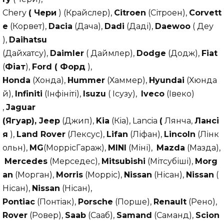
Chery
(
Чери
) (Крайслер),
Citroen
(Сітроен),
Corvett
e
(Корвет),
Dacia
(Дача),
Dadi
(Даді),
Daewoo
( Деу
),
Daihatsu
(Дайхатсу),
Daimler
( Даймлер),
Dodge
(Додж),
Fiat
(
Фіат
),
Ford
(
Форд
),
Honda
(Хонда),
Hummer
(Хаммер),
Hyundai
(Хюнда
й),
Infiniti
(Інфініті),
Isuzu
( Ісузу),
Iveco
(Івеко)
,
Jaguar
(Ягуар),
Jeep
(Джип),
Kia
(Кіа), Lancia
(
Лянча,
Лансі
я
),
Land
Rover
(Лексус),
Lifan
(Ліфан),
Lincoln
(Лінк
ольн),
MG
(МоррісГараж),
MINI
(Міні),
Mazda
(Мазда),
Mercedes
(Мерседес),
Mitsubishi
(Мітсубіші),
Morg
an
(Морган),
Morris
(Морріс),
Nissan
(Нісан),
Nissan
(
Нісан),
Nissan
(Нісан),
Pontiac
(Понтіак),
Porsche
(Порше),
Renault
(Рено),
Rover
(Ровер),
Saab
(Сааб),
Samand
(Саманд),
Scion