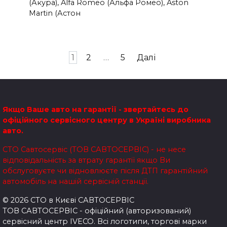
(Акура), Alfa Romeo (Альфа Ромео), Aston
Martin (Астон
Пагінація
1
2
…
5
Далі
записів
Якщо Ваше авто на гарантії - звертайтесь до
офіційного сервісного центру в Україні виробника
авто.
СТО Савтосервіс (ТОВ САВТОСЕРВІС) - не несе
відповідальність за втрату гарантії якщо Ви
обслуговуєте чи відновлюєте після ДТП гарантійний
автомобіль на нашій сервісній станції.
© 2026 СТО в Києві САВТОСЕРВІС
ТОВ САВТОСЕРВІС - офіційний (авторизований)
сервісний центр IVECO. Всі логотипи, торгові марки