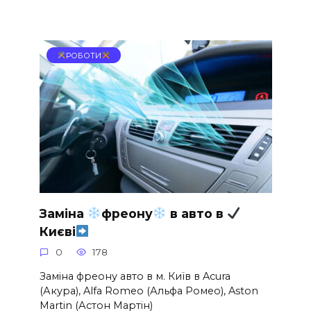
РОБОТИ
Заміна
фреону
в авто в
Києві
0
178
Заміна фреону авто в м. Київ в Acura
(Акура), Alfa Romeo (Альфа Ромео), Aston
Martin (Астон Мартін)