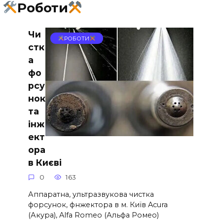
Роботи
Чи
РОБОТИ
стк
а
фо
рсу
нок
та
інж
ект
ора
в Києві
0
163
Аппаратна, ультразвукова чистка
форсунок, фнжектора в м. Київ Acura
(Акура), Alfa Romeo (Альфа Ромео)