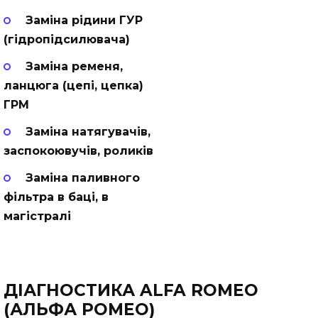
Заміна рідини ГУР
(гідропідсилювача)
Заміна ременя,
ланцюга (цепі, цепка)
ГРМ
Заміна натягувачів,
заспокоювучів, роликів
Заміна паливного
фільтра в баці, в
магістралі
ДІАГНОСТИКА ALFA ROMEO
(АЛЬФА РОМЕО)