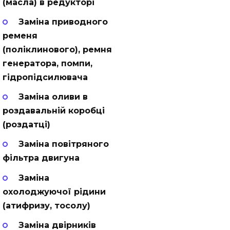
(масла) в редукторі
Заміна приводного
ременя
(поліклинового), ремня
генератора, помпи,
гідропідсилювача
Заміна оливи в
роздавальній коробці
(роздатці)
Заміна повітряного
фільтра двигуна
Заміна
охолоджуючої рідини
(атифризу, тосолу)
Заміна двірників