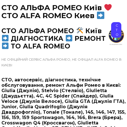
СТО АЛЬФА РОМЕО Київ
СТО ALFA ROMEO Киев
С
СТО АЛЬФА РОМЕО
Київ
Т
О
ДІАГНОСТИКА
РЕМОНТ
ТО ALFA ROMEO
НЕ ОФІЦІЙНИЙ СЕРВІС АЛЬФА РОМЕО, НЕ ОФІЦІАЛ ALFA ROMEO В
КИЄВІ
СТО, автосервіс, діагностика, технічне
обслуговування, ремонт Альфи Ромео в Києві:
Giulia (Джулія), Stelvio (Стелвіо), Giulietta
(Джудьєтта), 4C, 4C Spider (Спайдер), Giulia
Veloce (Джулія Велосе), Giulia GTA (Джулія ГТА),
Junior, Giulia Quadrifoglio (Джулія
Двадрофогліо), Tonale (Тонале), 145, 146, 147, 155,
156, 159, 159 Sportswagon, 164, 166, Brera (Брера),
Crosswagon Q4 (Кроссвагон), Giulietta