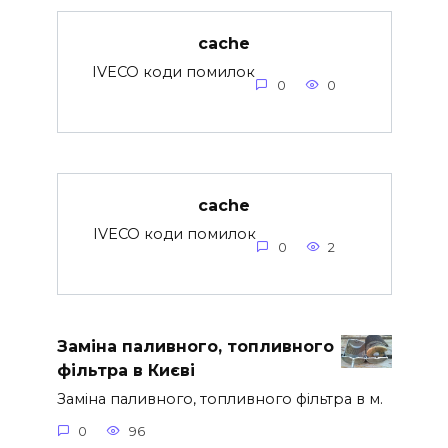
cache
IVECO коди помилок
0
0
cache
IVECO коди помилок
0
2
Заміна паливного, топливного
фільтра в Києві
Заміна паливного, топливного фільтра в м.
0
96