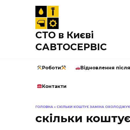
Перейти
до
вмісту
СТО в Києві
САВТОСЕРВІС
Роботи
Відновлення післ
Контакти
ГОЛОВНА
»
СКІЛЬКИ КОШТУЄ ЗАМІНА ОХОЛОДЖУЮ
скільки кошту