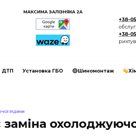
МАКСИМА ЗАЛІЗНЯКА 2А
+38-0
обслу
+38-0
рихтув
я ДТП
Установка ГБО
Шиномонтаж
Хі
ЧОЇ РІДИНИ
є заміна охолоджуючо