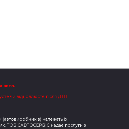
а авто.
вуєте чи відновлюєте після ДТП
 (автовиробників) належать їх
ях.
ТОВ САВТОСЕРВІС надає послуги з