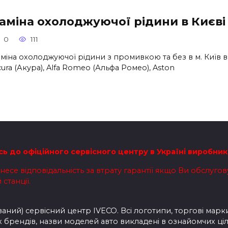
аміна охолоджуючої рідини в Києві
0
111
аміна охолоджуючої рідини з промивкою та без в м. Київ в
ura (Акура), Alfa Romeo (Альфа Ромео), Aston
сь до офіційного сервісного центру в Україні виробник
есе відповідальність за втрату гарантії якщо Ви обслуго
станції.
ний) сервісний центр IVECO. Всі логотипи, торгові марки
брендів, назви моделей авто викладені в ознайомчих ціл