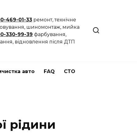
50-469-01-33
ремонт, технічне
говування, шиномонтаж, мийка
50-330-99-39
фарбування,
ання, відновлення після ДТП
мчистка авто
FAQ
СТО
ї рідини