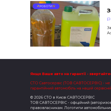
РОБОТИ
З
З
Ac
Якщо Ваше авто на гарантії - звертайте
СТО Савтосервіс (ТОВ САВТОСЕРВІС) - не н
гарантійний автомобіль на нашій сервісній 
© 2026 СТО в Києві САВТОСЕРВІС
ТОВ САВТОСЕРВІС - офіційний (авторизова
правовласникам. Логотипи автомобільних 