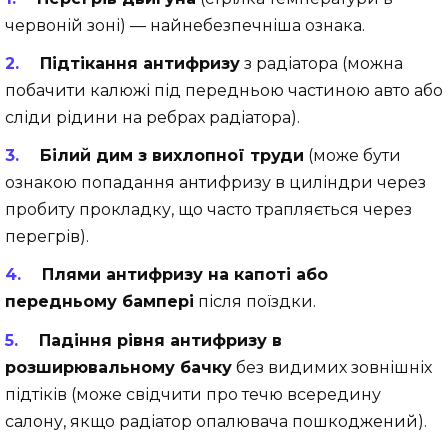
червоній зоні) — найнебезпечніша ознака.
Підтікання антифризу
з радіатора (можна
побачити калюжі під передньою частиною авто або
сліди рідини на ребрах радіатора).
Білий дим з вихлопної труди
(може бути
ознакою попадання антифризу в циліндри через
пробиту прокладку, що часто трапляється через
перегрів).
Плями антифризу на капоті або
передньому бампері
після поїздки.
Падіння рівня антифризу в
розширювальному бачку
без видимих зовнішніх
підтіків (може свідчити про течю всередину
салону, якщо радіатор опалювача пошкоджений).