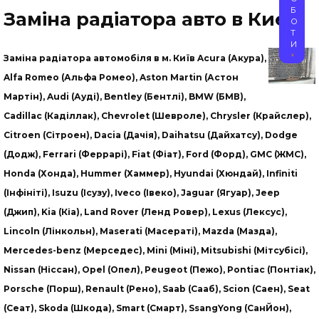
Б
Заміна радіатора авто в Києві
О
Т
И
Заміна радіатора автомобіля в м. Київ Acura (Акура),
Alfa Romeo (Альфа Ромео), Aston Martin (Астон
Мартін), Audi (Ауді), Bentley (Бентлі), BMW (БМВ),
Cadillac (Каділлак), Chevrolet (Шевроле), Chrysler (Крайслер),
Citroen (Сітроен), Dacia (Дачія), Daihatsu (Дайхатсу), Dodge
(Додж), Ferrari (Феррарі), Fiat (Фіат), Ford (Форд), GMC (ЖМС),
Honda (Хонда), Hummer (Хаммер), Hyundai (Хюндай), Infiniti
(Інфініті), Isuzu (Ісузу), Iveco (Івеко), Jaguar (Ягуар), Jeep
(Джип), Kia (Кіа), Land Rover (Ленд Ровер), Lexus (Лексус),
Lincoln (Лінкольн), Maserati (Масераті), Mazda (Мазда),
Mercedes-benz (Мерседес), Mini (Міні), Mitsubishi (Мітсубісі),
Nissan (Ніссан), Opel (Опел), Peugeot (Пежо), Pontiac (Понтіак),
Porsche (Порш), Renault (Рено), Saab (Сааб), Scion (Саен), Seat
(Сеат), Skoda (Шкода), Smart (Смарт), SsangYong (СанЙон),