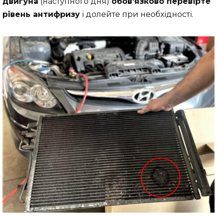
двигуна
(наступного дня)
обов’язково перевірте
рівень антифризу
і долейте при необхідності.