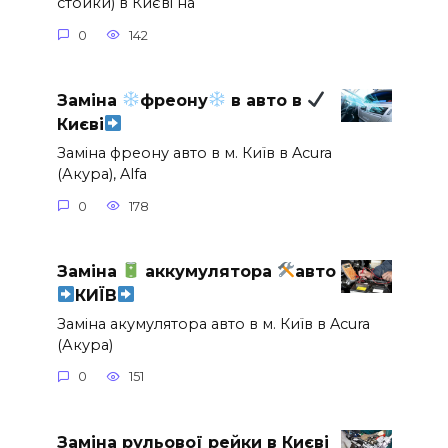
стойки) в Києві на
0
142
Заміна
фреону
в авто в
Києві
Заміна фреону авто в м. Київ в Acura
(Акура), Alfa
0
178
Заміна
аккумулятора
авто
КИЇВ
Заміна акумулятора авто в м. Київ в Acura
(Акура)
0
151
Заміна рульової рейки в Києві