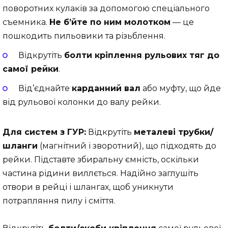
поворотних кулаків за допомогою спеціального
съемника.
Не б’йте по ним молотком
— це
пошкодить пильовики та різьблення.
Відкрутіть
болти кріплення рульових тяг до
самої рейки
.
Від’єднайте
карданний вал
або муфту, що йде
від рульової колонки до валу рейки.
Для систем з ГУР:
Відкрутіть
металеві трубки/
шланги
(магнітний і зворотний), що підходять до
рейки. Підставте збиральну ємність, оскільки
частина рідини виллється. Надійно заглушіть
отвори в рейці і шлангах, щоб уникнути
потрапляння пилу і сміття.