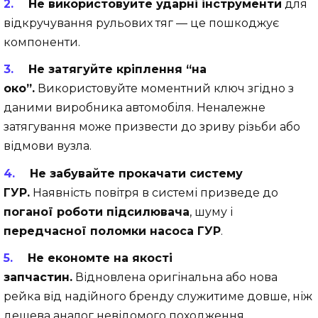
Не використовуйте ударні інструменти
для
відкручування рульових тяг — це пошкоджує
компоненти.
Не затягуйте кріплення “на
око”.
Використовуйте моментний ключ згідно з
даними виробника автомобіля. Неналежне
затягування може призвести до зриву різьби або
відмови вузла.
Не забувайте прокачати систему
ГУР.
Наявність повітря в системі призведе до
поганої роботи підсилювача
, шуму і
передчасної поломки насоса ГУР
.
Не економте на якості
запчастин.
Відновлена оригінальна або нова
рейка від надійного бренду служитиме довше, ніж
дешева аналог невідомого походження.