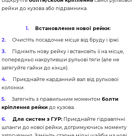
Відкрутіть
болти/скоби кріплення
самої рульової
рейки до кузова або підрамника.
Встановлення нової рейки:
Очистіть посадочне місце від бруду і іржі.
Підніміть нову рейку і встановіть її на місце,
попередньо накрутивши рульові тяги (але не
затягуйте гайки до кінця).
Приєднайте карданний вал від рульової
колонки.
Затягніть з правильним моментом
болти
кріплення рейки
до кузова.
Для систем з ГУР:
Приєднайте гідравлічні
шланги до нової рейки, дотримуючись моменту
затягування. Замініть старые мідні шайби на нові