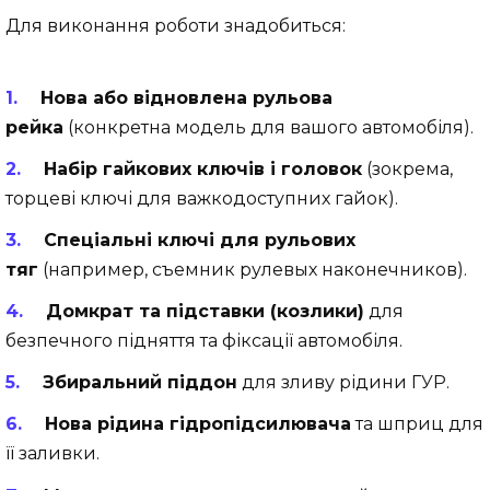
Для виконання роботи знадобиться:
Нова або відновлена рульова
рейка
(конкретна модель для вашого автомобіля).
Набір гайкових ключів і головок
(зокрема,
торцеві ключі для важкодоступних гайок).
Спеціальні ключі для рульових
тяг
(например, съемник рулевых наконечников).
Домкрат та підставки (козлики)
для
безпечного підняття та фіксації автомобіля.
Збиральний піддон
для зливу рідини ГУР.
Нова рідина гідропідсилювача
та шприц для
її заливки.