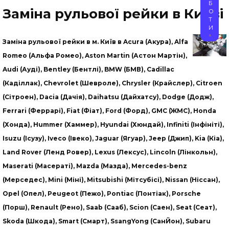
Б
Заміна рульової рейки в Києві
О
Т
И
Заміна рульової рейки в м. Київ в Acura (Акура), Alfa
Romeo (Альфа Ромео), Aston Martin (Астон Мартін),
Audi (Ауді), Bentley (Бентлі), BMW (БМВ), Cadillac
(Каділлак), Chevrolet (Шевроле), Chrysler (Крайслер), Citroen
(Сітроен), Dacia (Дачія), Daihatsu (Дайхатсу), Dodge (Додж),
Ferrari (Феррарі), Fiat (Фіат), Ford (Форд), GMC (ЖМС), Honda
(Хонда), Hummer (Хаммер), Hyundai (Хюндай), Infiniti (Інфініті),
Isuzu (Ісузу), Iveco (Івеко), Jaguar (Ягуар), Jeep (Джип), Kia (Кіа),
Land Rover (Ленд Ровер), Lexus (Лексус), Lincoln (Лінкольн),
Maserati (Масераті), Mazda (Мазда), Mercedes-benz
(Мерседес), Mini (Міні), Mitsubishi (Мітсубісі), Nissan (Ніссан),
Opel (Опел), Peugeot (Пежо), Pontiac (Понтіак), Porsche
(Порш), Renault (Рено), Saab (Сааб), Scion (Саен), Seat (Сеат),
Skoda (Шкода), Smart (Смарт), SsangYong (СанЙон), Subaru