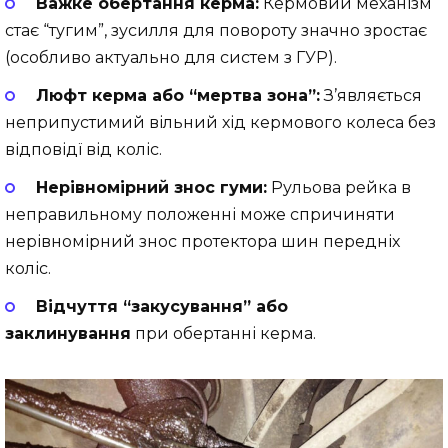
Важке обертання керма:
Кермовий механізм
стає “тугим”, зусилля для повороту значно зростає
(особливо актуально для систем з ГУР).
Люфт керма або “мертва зона”:
З’являється
неприпустимий вільний хід кермового колеса без
відповідї від коліс.
Нерівномірний знос гуми:
Рульова рейка в
неправильному положенні може спричиняти
нерівномірний знос протектора шин передніх
коліс.
Відчуття “закусування” або
заклинування
при обертанні керма.