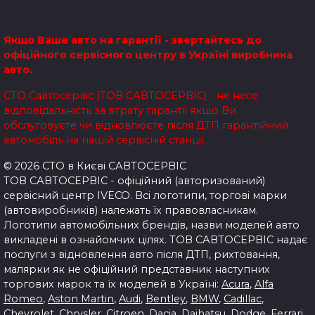
Якщо Ваше авто на гарантії - звертайтесь до
офіційного сервісного центру в Україні виробника
авто.
СТО Савтосервіс (ТОВ САВТОСЕРВІС) - не несе
відповідальність за втрату гарантії якщо Ви
обслуговуєте чи відновлюєте після ДТП гарантійний
автомобіль на нашій сервісній станції.
© 2026 СТО в Києві САВТОСЕРВІС
ТОВ САВТОСЕРВІС - офіційний (авторизований)
сервісний центр IVECO. Всі логотипи, торгові марки
(автовиробників) належать їх правовласникам.
Логотипи автомобільних брендів, назви моделей авто
викладені в ознайомчих цілях.
ТОВ САВТОСЕРВІС надає
послуги з відновлення авто після ДТП, рихтовання,
малярки як не офіційний представник наступних
торгових марок та їх моделей в Україні:
Acura
,
Alfa
Romeo
,
Aston Martin
,
Audi
,
Bentley
,
BMW
,
Cadillac
,
Chevrolet
,
Chrysler
,
Citroen
,
Dacia
,
Daihatsu
,
Dodge
,
Ferrari
,