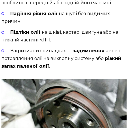
особливо в передній або задній його частині.
Падіння рівня олії
на щупі без видимих
причин.
Підтіки олії
на шківі, картері двигуна або на
нижній частині КПП.
В критичних випадках —
задимлення
через
потрапляння олії на вихлопну систему або
різкий
запах паленої олії
.