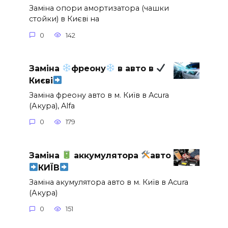
Заміна опори амортизатора (чашки
стойки) в Києві на
0
142
Заміна
фреону
в авто в
Києві
Заміна фреону авто в м. Київ в Acura
(Акура), Alfa
0
179
Заміна
аккумулятора
авто
КИЇВ
Заміна акумулятора авто в м. Київ в Acura
(Акура)
0
151