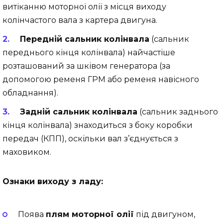
витіканню моторної олії з місця виходу
колінчастого вала з картера двигуна.
Передній сальник колінвала
(сальник
переднього кінця колінвала) найчастіше
розташований за шківом генератора (за
допомогою ременя ГРМ або ременя навісного
обладнання).
Задній сальник колінвала
(сальник заднього
кінця колінвала) знаходиться з боку коробки
передач (КПП), оскільки вал з’єднується з
маховиком.
Ознаки виходу з ладу:
Поява
плям моторної олії
під двигуном,