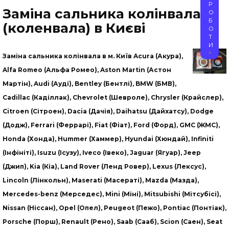
Р
Заміна сальника колінвала
О
Б
(коленвала) в Києві
О
Т
И
Заміна сальника колінвала в м. Київ Acura (Акура),
Alfa Romeo (Альфа Ромео), Aston Martin (Астон
Мартін), Audi (Ауді), Bentley (Бентлі), BMW (БМВ),
Cadillac (Каділлак), Chevrolet (Шевроле), Chrysler (Крайслер),
Citroen (Сітроен), Dacia (Дачія), Daihatsu (Дайхатсу), Dodge
(Додж), Ferrari (Феррарі), Fiat (Фіат), Ford (Форд), GMC (ЖМС),
Honda (Хонда), Hummer (Хаммер), Hyundai (Хюндай), Infiniti
(Інфініті), Isuzu (Ісузу), Iveco (Івеко), Jaguar (Ягуар), Jeep
(Джип), Kia (Кіа), Land Rover (Ленд Ровер), Lexus (Лексус),
Lincoln (Лінкольн), Maserati (Масераті), Mazda (Мазда),
Mercedes-benz (Мерседес), Mini (Міні), Mitsubishi (Мітсубісі),
Nissan (Ніссан), Opel (Опел), Peugeot (Пежо), Pontiac (Понтіак),
Porsche (Порш), Renault (Рено), Saab (Сааб), Scion (Саен), Seat