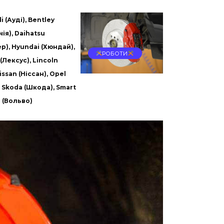
 (Ауді), Bentley
чія), Daihatsu
ер), Hyundai (Хюндай),
РОБОТИ
s (Лексус), Lincoln
issan (Ніссан), Opel
), Skoda (Шкода), Smart
o (Вольво)