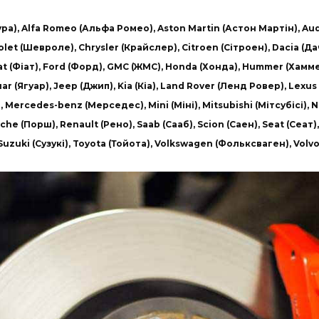
а), Alfa Romeo (Альфа Ромео), Aston Martin (Астон Мартін), Audi
olet (Шевроле), Chrysler (Крайслер), Citroen (Сітроен), Dacia (Да
iat (Фіат), Ford (Форд), GMC (ЖМС), Honda (Хонда), Hummer (Хамм
 Jaguar (Ягуар), Jeep (Джип), Kia (Кіа), Land Rover (Ленд Ровер), Lexu
 Mercedes-benz (Мерседес), Mini (Міні), Mitsubishi (Мітсубісі), N
che (Порш), Renault (Рено), Saab (Сааб), Scion (Саен), Seat (Сеат
Suzuki (Сузукі), Toyota (Тойота), Volkswagen (Фольксваген), Volv