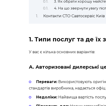
3. Як обрати хорошу майсте
4. На що звернути увагу піс
Контакти СТО Савтосервіс Київ
1. Типи послуг та де їх
У вас є кілька основних варіантів:
А. Авторизовані дилерські ц
Переваги:
Використовують оригіна
стандартів виробника, надається офіці
Недоліки:
Найвища вартість послуг