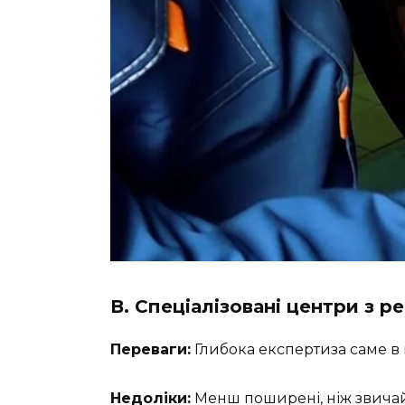
В. Спеціалізовані центри з р
Переваги:
Глибока експертиза саме в 
Недоліки:
Менш поширені, ніж звичай