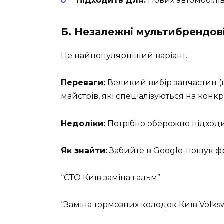
Підходить для:
Нових автомобілів
Б. Незалежні мультибрендов
Це найпопулярніший варіант.
Переваги:
Великий вибір запчастин (ві
майстрів, які спеціалізуються на конк
Недоліки:
Потрібно обережно підходит
Як знайти:
Забийте в Google-пошук фр
“СТО Київ заміна гальм”
“Заміна тормозних колодок Київ Volks