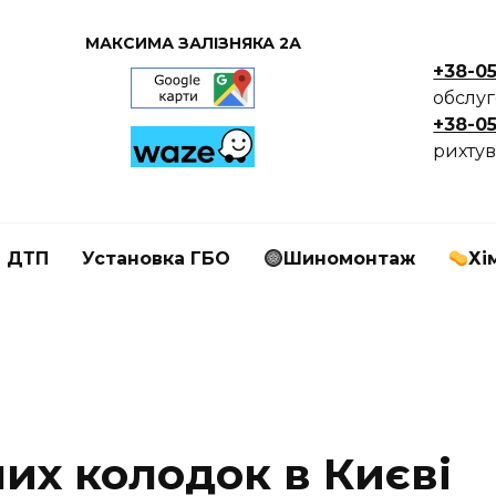
МАКСИМА ЗАЛІЗНЯКА 2А
+38-0
обслу
+38-0
рихтув
я ДТП
Установка ГБО
Шиномонтаж
Хі
их колодок в Києві