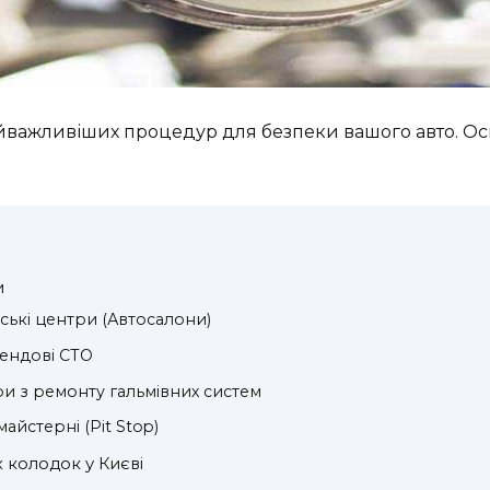
йважливіших процедур для безпеки вашого авто. Ось д
и
ські центри (Автосалони)
рендові СТО
три з ремонту гальмівних систем
майстерні (Pit Stop)
х колодок у Києві