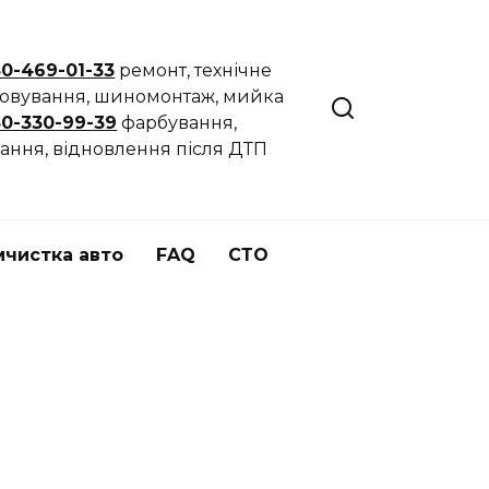
50-469-01-33
ремонт, технічне
говування, шиномонтаж, мийка
50-330-99-39
фарбування,
ання, відновлення після ДТП
мчистка авто
FAQ
СТО