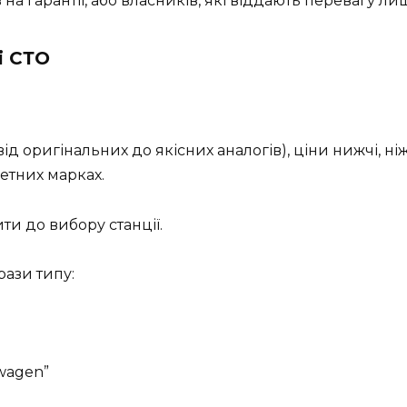
 на гарантії, або власників, які віддають перевагу 
і СТО
д оригінальних до якісних аналогів), ціни нижчі, ні
ретних марках.
и до вибору станції.
ази типу:
wagen”