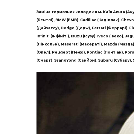
Заміна тормозних колодок в м. Київ Acura (Акур
(Бентлі), BMW (БМВ), Cadillac (Каділлак), Chevr
(Дайхатсу), Dodge (Додж), Ferrari (Феррарі), F
Infiniti (Інфініті), Isuzu (Ісузу), Iveco (Івеко),
(Лінкольн), Maserati (Масераті), Mazda (Мазда),
(Опел), Peugeot (Пежо), Pontiac (Понтіак), Pors
(Смарт), SsangYong (СанЙон), Subaru (Субару), 