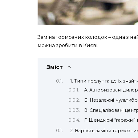
Заміна тормозних колодок – одна з на
можна зробити в Києві.
Зміст
1. Типи послуг та де їх знайт
А. Авторизовані дилер
Б. Незалежні мультиб
В. Спеціалізовані цен
Г. Швидкісні “гаражні” 
2. Вартість заміни тормозни