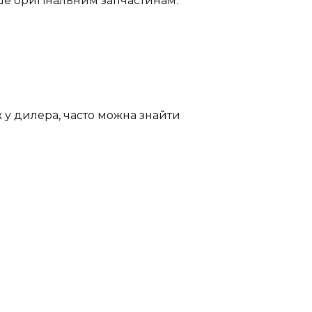
лише оригінальним запчастинам.
ж у дилера, часто можна знайти