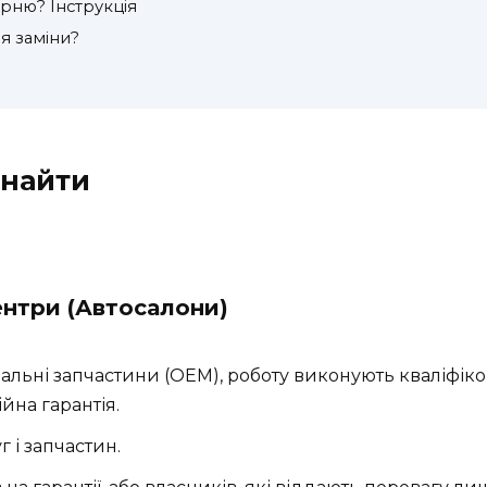
рню? Інструкція
ля заміни?
 знайти
ентри (Автосалони)
льні запчастини (OEM), роботу виконують кваліфіко
йна гарантія.
 і запчастин.