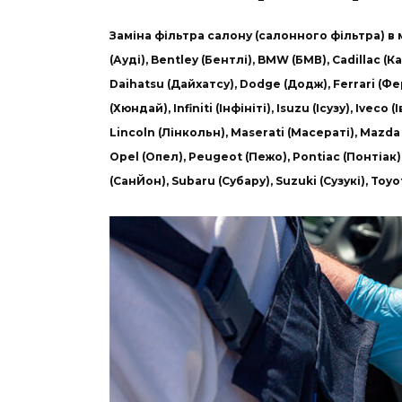
Заміна фільтра салону (салонного фільтра) в м
(Ауді), Bentley (Бентлі), BMW (БМВ), Cadillac (К
Daihatsu (Дайхатсу), Dodge (Додж), Ferrari (Фе
(Хюндай), Infiniti (Інфініті), Isuzu (Ісузу), Ivec
Lincoln (Лінкольн), Maserati (Масераті), Mazda 
Opel (Опел), Peugeot (Пежо), Pontiac (Понтіак),
(СанЙон), Subaru (Субару), Suzuki (Сузукі), To