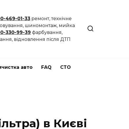
50-469-01-33
ремонт, технічне
говування, шиномонтаж, мийка
50-330-99-39
фарбування,
ання, відновлення після ДТП
мчистка авто
FAQ
СТО
льтра) в Києві