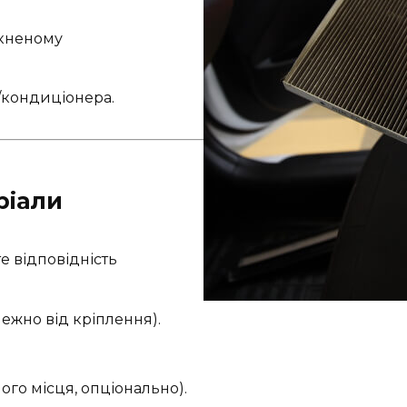
мкненому
/кондиціонера.
ріали
е відповідність
лежно від кріплення).
го місця, опціонально).