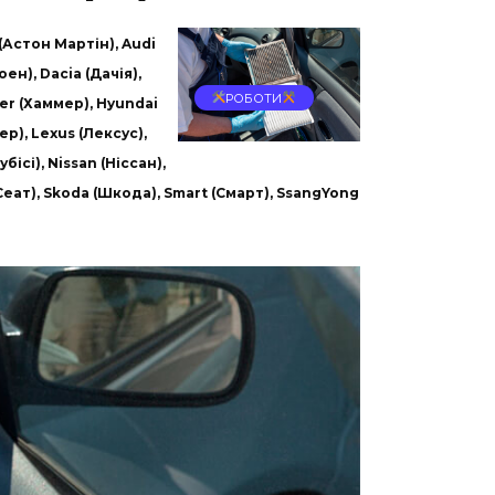
(Астон Мартін), Audi
ен), Dacia (Дачія),
РОБОТИ
mer (Хаммер), Hyundai
вер), Lexus (Лексус),
ісі), Nissan (Ніссан),
 (Сеат), Skoda (Шкода), Smart (Смарт), SsangYong