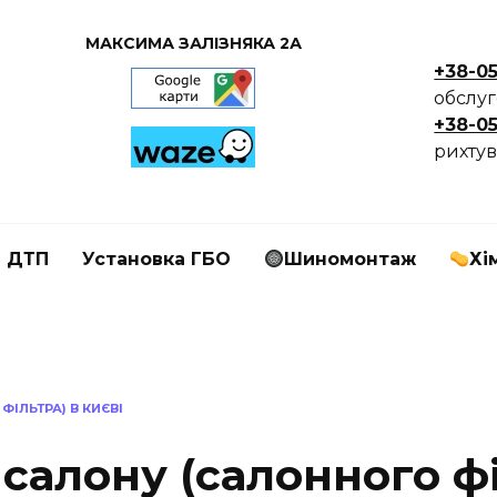
МАКСИМА ЗАЛІЗНЯКА 2А
+38-0
обслу
+38-0
рихтув
я ДТП
Установка ГБО
Шиномонтаж
Хі
ІЛЬТРА) В КИЄВІ
 салону (салонного фі