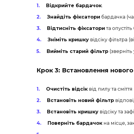
Відкрийте бардачок
.
Знайдіть фіксатори
бардачка (час
Відтисніть фіксатори
та опустіть
Зніміть кришку
відсіку фільтра (в
Вийміть старий фільтр
(зверніть
Крок 3: Встановлення нового
Очистіть відсік
від пилу та сміття
Встановіть новий фільтр
відпові
Встановіть кришку
відсіку та зафі
Поверніть бардачок
на місце, за