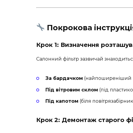
Покрокова інструкці
Крок 1: Визначення розташув
Салонний фільтр зазвичай знаходиться
За бардачком
(найпоширеніший в
Під вітровим склом
(під пластик
Під капотом
(біля повітрязабірник
Крок 2: Демонтаж старого фі