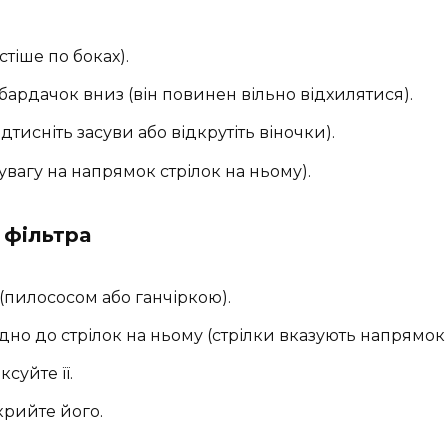
тіше по боках).
 бардачок вниз (він повинен вільно відхилятися).
ідтисніть засуви або відкрутіть віночки).
 увагу на напрямок стрілок на ньому).
 фільтра
 (пилососом або ганчіркою).
дно до стрілок на ньому (стрілки вказують напрямок
ксуйте її.
крийте його.