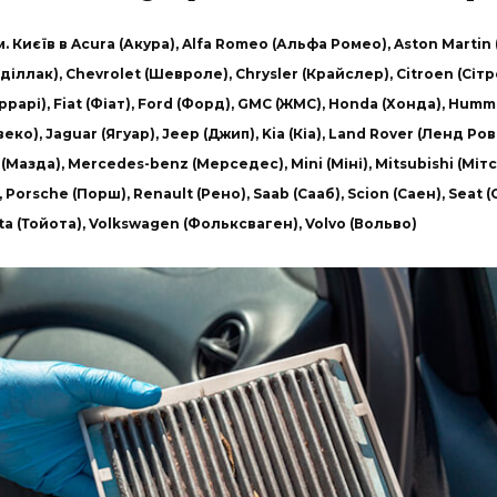
. Києїв в Acura (Акура), Alfa Romeo (Альфа Ромео), Aston Martin 
аділлак), Chevrolet (Шевроле), Chrysler (Крайслер), Citroen (Сітро
ррарі), Fiat (Фіат), Ford (Форд), GMC (ЖМС), Honda (Хонда), Hum
o (Івеко), Jaguar (Ягуар), Jeep (Джип), Kia (Кіа), Land Rover (Ленд Ро
(Мазда), Mercedes-benz (Мерседес), Mini (Міні), Mitsubishi (Мітсуб
 Porsche (Порш), Renault (Рено), Saab (Сааб), Scion (Саен), Seat
yota (Тойота), Volkswagen (Фольксваген), Volvo (Вольво)