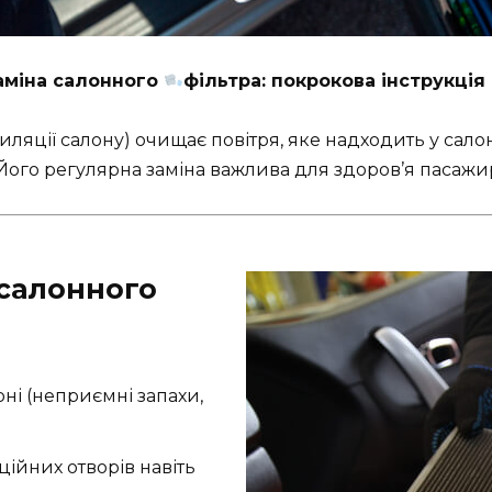
аміна салонного
фільтра: покрокова інструкція
ляції салону) очищає повітря, яке надходить у салон 
Його регулярна заміна важлива для здоров’я пасажирі
 салонного
оні (неприємні запахи,
ційних отворів навіть