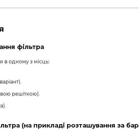
я
ання фільтра
 в одному з місць:
аріант).
овою решіткою).
а).
льтра (на прикладі розташування за ба